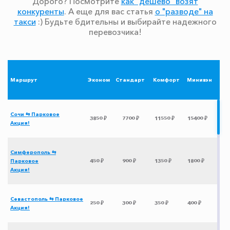
Дорого? Посмотрите
как "дешево" возят
конкуренты
. А еще для вас статья
о "разводе" на
такси
:) Будьте бдительны и выбирайте надежного
перевозчика!
Маршрут
Эконом
Стандарт
Комфорт
Минивэн
Сочи ⇆ Парковое
3850 ₽
7700 ₽
11550 ₽
15400 ₽
Акция!
Симферополь ⇆
Парковое
450 ₽
900 ₽
1350 ₽
1800 ₽
Акция!
Севастополь ⇆ Парковое
250 ₽
300 ₽
350 ₽
400 ₽
Акция!