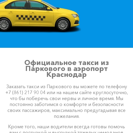
Новоозерное ⇆ Парковое
915 ₽
1830 ₽
2745 ₽
3660 ₽
Акция!
Хоста ⇆ Парковое
3715 ₽
7430 ₽
11145 ₽
14860 ₽
Акция!
Чайка ⇆ Парковое
280 ₽
560 ₽
840 ₽
1120 ₽
Акция!
Официальное такси из
Паркового в аэропорт
Краснодар
Балаклава ⇆ Парковое
220 ₽
440 ₽
660 ₽
880 ₽
Заказать такси из Паркового вы можете по телефону
Акция!
+7 (861) 217 90 04 или на нашем сайте круглосуточно,
что бы поберечь свои нервы и личное время. Мы
постоянно заботимся о комфорте и безопасности
своих пассажиров, максимально предугадывая все
Красная Поляна ⇆
пожелания.
Парковое
3970 ₽
7940 ₽
11910 ₽
15880 ₽
Акция!
Кроме того, наши водители всегда готовы помочь
вам с погрузкой и выгрузкой тяжелых чемоданов.