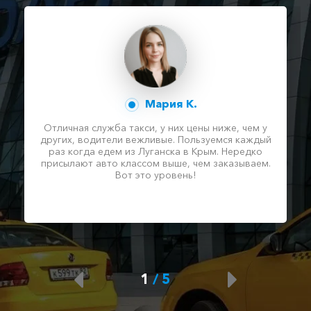
Кача ⇆ Парковое
410 ₽
820 ₽
1230 ₽
1640 ₽
Акция!
Красногвардейское ⇆
Парковое
700 ₽
1400 ₽
2100 ₽
2800 ₽
Мария К.
Акция!
Отличная служба такси, у них цены ниже, чем у
других, водители вежливые. Пользуемся каждый
Архипо-Осиповка ⇆
раз когда едем из Луганска в Крым. Нередко
Парковое
2680 ₽
5360 ₽
8040 ₽
10720 ₽
присылают авто классом выше, чем заказываем.
Акция!
Вот это уровень!
Владиславовка ⇆
Парковое
1105 ₽
2210 ₽
3315 ₽
4420 ₽
Акция!
Коктебель ⇆ Парковое
1
/
5
1125 ₽
2250 ₽
3375 ₽
4500 ₽
Акция!