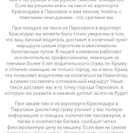
Если вы решили ехать на такси из аэропорта
Краснодара в Парковое и вам некому помочь с
тяжелыми чемоданами – это сделаем мы.
Приморский ⇆ Парковое
1215 ₽
2430 ₽
3645 ₽
4860 ₽
Акция!
При поездке на такси из Паркового в аэропорт
Краснодар вы можете быть точно уверенны в том,
что ваш личный водитель доставит в конечный пункт
маршрута самым коротким и максимально
Цены по акции ограничены количеством свободных
безопасным путем. В нашей компании работают
автомобилей. Точную цену вам сообщит менеджер
исключительно профессионалы, имеющие за
при заказе.
плечами более 8 лет водительского стажа по Крыму
и отлично знающие не только город, но и весь Крым,
что позволяет водителям не полагаться на Навигатор,
а самим составлять оптимальный маршрут. Наше
такси доставит вас в ту точку города Парковое, в
которую вы укажете и никаких доплат за это не будет.
При заказе такси из аэропорта Краснодара в
Парковое диспетчер сразу уточнит у вас полную
информацию о поездке, количестве пассажиров, а
также о количестве багажа, сообщит четко
фиксированную цену за машину. Если вам на самом
деле важны ваши нервы, безопастность и комфорт –