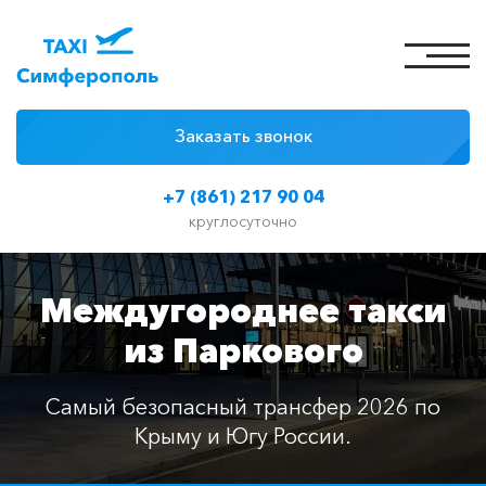
Заказать звонок
4 причины
+7 (861) 217 90 04
Цены на такси
круглосуточно
Классы автомобилей
Междугороднее такси
Отзывы
из Паркового
Контакты
Самый безопасный трансфер 2026 по
Крыму и Югу России.