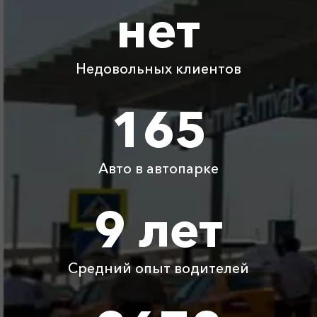
нет
Адлер ⇆ Парковое
3760 ₽
7520 ₽
11280 ₽
15040 ₽
Акция!
Недовольных клиентов
Евпатория ⇆ Парковое
770 ₽
1540 ₽
2310 ₽
3080 ₽
Акция!
165
Ялта ⇆ Парковое
300 ₽
350 ₽
400 ₽
450 ₽
Акция!
Авто в автопарке
Геленджик ⇆ Парковое
2410 ₽
4820 ₽
7230 ₽
9640 ₽
Акция!
9 лет
Туапсе ⇆ Парковое
3070 ₽
6140 ₽
9210 ₽
12280 ₽
Акция!
Средний опыт водителей
Отрадное ⇆ Парковое
350 ₽
400 ₽
500 ₽
600 ₽
Акция!