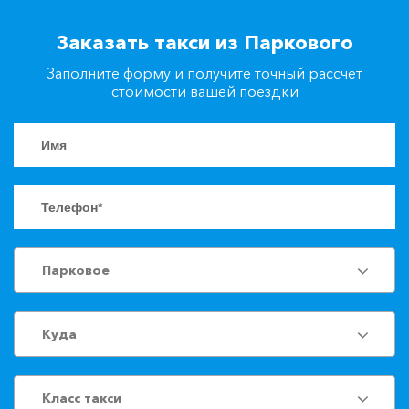
+7(861)217-90-04
Заказать такси из Паркового
Заполните форму и получите точный рассчет
Заказать такси
стоимости вашей поездки
Парковое
Куда
Класс такси